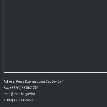
Adresa:
Reisa Džemaludina Čauševića 1
Fax:
+387(0)33 562-251
mbp@mbp.ks.gov.ba
ID broj:
4200662450000