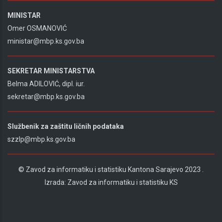
MINISTAR
Omer OSMANOVIĆ
ministar@mbp.ks.gov.ba
SEKRETAR MINISTARSTVA
Belma ADILOVIĆ, dipl. iur.
sekretar@mbp.ks.gov.ba
Službenik za zaštitu ličnih podataka
szzlp@mbp.ks.gov.ba
© Zavod za informatiku i statistiku Kantona Sarajevo 2023 .
Izrada:
Zavod za informatiku i statistiku KS