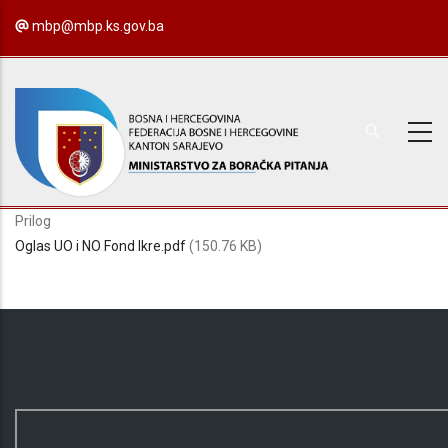
Skip
mbp@mbp.ks.gov.ba
to
main
content
Prilog
Oglas UO i NO Fond Ikre.pdf
(150.76 KB)